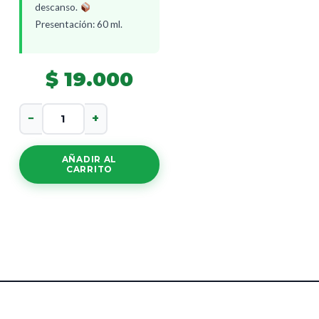
descanso.
Presentación: 60 ml.
$
19.000
Gotas
−
+
De
Diente
De
AÑADIR AL
Leon
CARRITO
cantidad