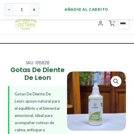
Gotas
321 4255784
WhatsApp
De
−
+
AÑADIR AL CARRITO
Diente
De
0
Leon
cantidad
SKU: 135828
Gotas De Diente
De Leon
Gotas De Diente De
Leon: apoyo natural para
el equilibrio y el bienestar
emocional. Ideal para
acompañar rutinas de
calma, enfoque o