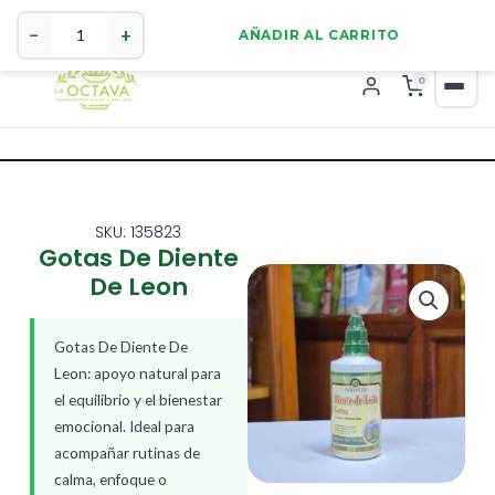
Gotas
321 4255784
WhatsApp
De
−
+
AÑADIR AL CARRITO
Diente
De
0
Leon
cantidad
SKU: 135823
Gotas De Diente
De Leon
Gotas De Diente De
Leon: apoyo natural para
el equilibrio y el bienestar
emocional. Ideal para
acompañar rutinas de
calma, enfoque o