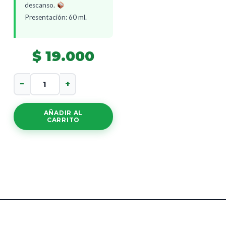
descanso.
Presentación: 60 ml.
$
19.000
Gotas
−
+
De
Diente
De
AÑADIR AL
Leon
CARRITO
cantidad