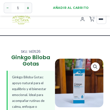
Ginkgo
321 4255784
WhatsApp
Biloba
−
+
AÑADIR AL CARRITO
Gotas
cantidad
0
SKU: 140526
Ginkgo Biloba
Gotas
Ginkgo Biloba Gotas:
apoyo natural para el
equilibrio y el bienestar
emocional. Ideal para
acompañar rutinas de
calma, enfoque o