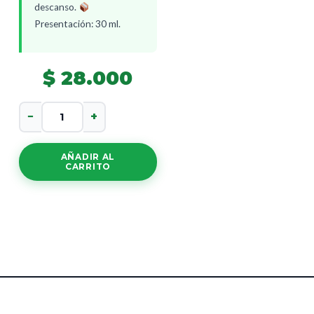
descanso.
Presentación: 30 ml.
$
28.000
Ginkgo
−
+
Biloba
Gotas
cantidad
AÑADIR AL
CARRITO