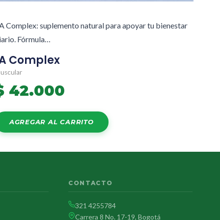
A Complex: suplemento natural para apoyar tu bienestar
iario. Fórmula…
1A Complex
uscular
$
42.000
AGREGAR AL CARRITO
CONTACTO
321 4255784
Carrera 8 No. 17-19, Bogotá