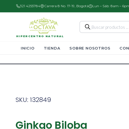
321 4255784
Carrera 8 No. 17-19, Bogotá
Lun – Sáb: 8am – 6p
Búsqueda
de
productos
HIPERCENTRO NATURAL
INICIO
TIENDA
SOBRE NOSOTROS
CON
SKU: 132849
Ginkgo Biloba