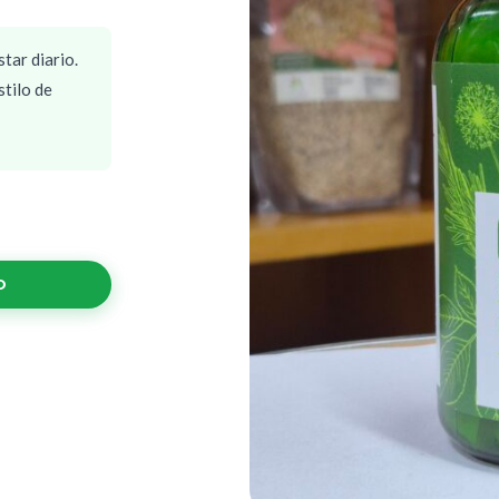
tar diario.
tilo de
O