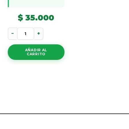
$
35.000
Gel
−
+
Antiacne
cantidad
AÑADIR AL
CARRITO