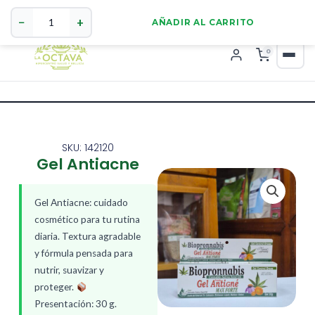
Gel
321 4255784
WhatsApp
Antiacne
−
+
AÑADIR AL CARRITO
cantidad
0
SKU: 142120
Gel Antiacne
Gel Antiacne: cuidado
cosmético para tu rutina
diaria. Textura agradable
y fórmula pensada para
nutrir, suavizar y
proteger.
Presentación: 30 g.