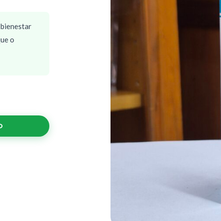
 bienestar
que o
O