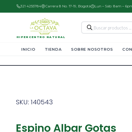
321 4255784
Carrera 8 No. 17-19, Bogotá
Lun – Sáb: 8am – 6p
Búsqueda
de
productos
HIPERCENTRO NATURAL
INICIO
TIENDA
SOBRE NOSOTROS
CON
SKU: 140543
Espino Albar Gotas