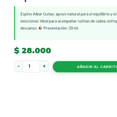
Espino Albar Gotas: apoyo natural para el equilibrio y el
emocional. Ideal para acompañar rutinas de calma, enfo
descanso.
Presentación: 30 ml.
$
28.000
Espino
−
+
AÑADIR AL CARRIT
Albar
Gotas
cantidad