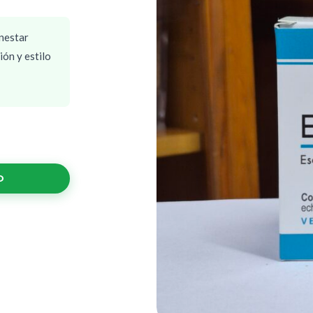
nestar
ión y estilo
O