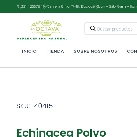
321 4255784
Carrera 8 No. 17-19, Bogotá
Lun – Sáb: 8am – 6p
Búsqueda
de
productos
HIPERCENTRO NATURAL
INICIO
TIENDA
SOBRE NOSOTROS
CON
SKU: 140415
Echinacea Polvo