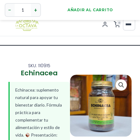
Echinacea
321 4255784
WhatsApp
cantidad
−
+
AÑADIR AL CARRITO
0
SKU: 110915
Echinacea
Echinacea: suplemento
natural para apoyar tu
bienestar diario. Fórmula
práctica para
complementar tu
alimentación y estilo de
vida.
Presentación: