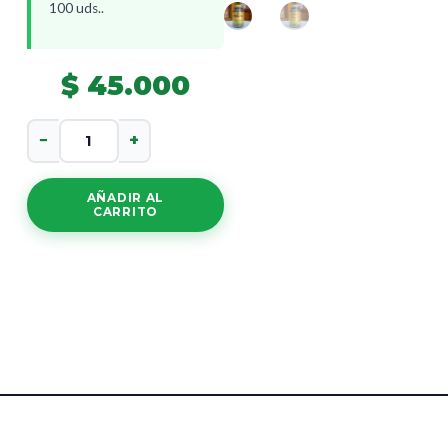
100 uds..
$
45.000
Echinacea
−
+
cantidad
AÑADIR AL
CARRITO