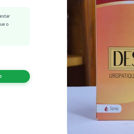
nestar
que o
O