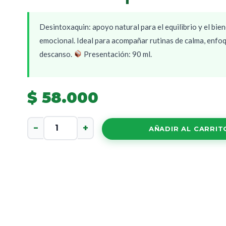
Desintoxaquin: apoyo natural para el equilibrio y el bie
emocional. Ideal para acompañar rutinas de calma, enfo
descanso.
Presentación: 90 ml.
$
58.000
Desintoxaquin
−
+
AÑADIR AL CARRIT
cantidad