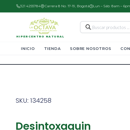
321 4255784
Carrera 8 No. 17-19, Bogotá
Lun – Sáb: 8am – 6p
Búsqueda
de
productos
HIPERCENTRO NATURAL
INICIO
TIENDA
SOBRE NOSOTROS
CON
SKU: 134258
Desintoxaquin