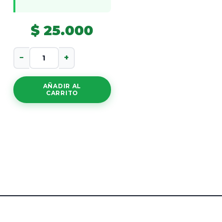
$
25.000
Crema
−
+
Nutritiva
cantidad
AÑADIR AL
CARRITO