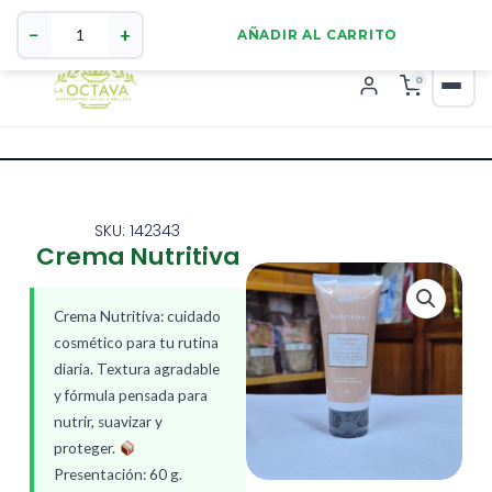
Crema
321 4255784
WhatsApp
Nutritiva
−
+
AÑADIR AL CARRITO
cantidad
0
SKU: 142343
Crema Nutritiva
Crema Nutritiva: cuidado
cosmético para tu rutina
diaria. Textura agradable
y fórmula pensada para
nutrir, suavizar y
proteger.
Presentación: 60 g.