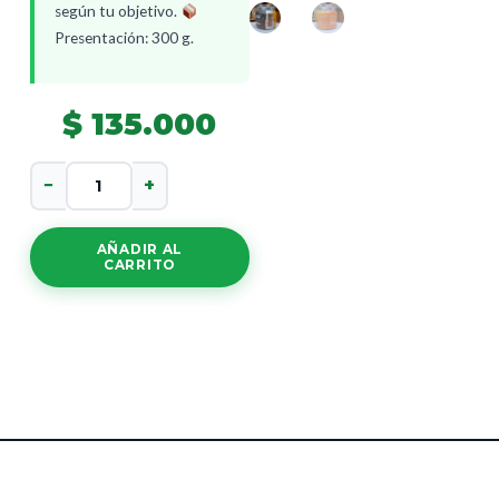
según tu objetivo.
Presentación: 300 g.
$
135.000
Creatina
−
+
Monohidratada
cantidad
AÑADIR AL
CARRITO