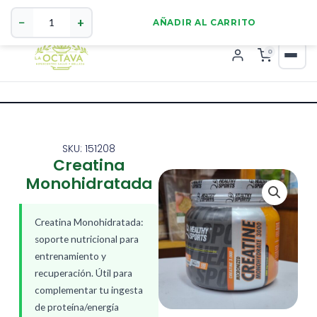
Creatina
321 4255784
WhatsApp
Monohidratada
−
+
AÑADIR AL CARRITO
cantidad
0
SKU: 151208
Creatina
Monohidratada
Creatina Monohidratada:
soporte nutricional para
entrenamiento y
recuperación. Útil para
complementar tu ingesta
de proteína/energía