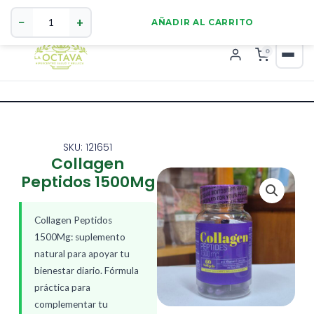
Collagen
321 4255784
WhatsApp
Peptidos
−
+
AÑADIR AL CARRITO
1500Mg
cantidad
0
SKU: 121651
Collagen
Peptidos 1500Mg
Collagen Peptidos
1500Mg: suplemento
natural para apoyar tu
bienestar diario. Fórmula
práctica para
complementar tu