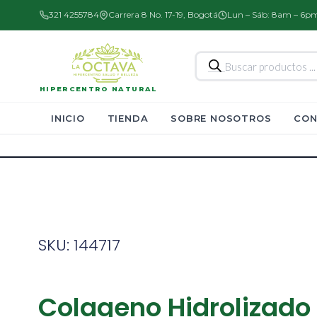
321 4255784
Carrera 8 No. 17-19, Bogotá
Lun – Sáb: 8am – 6p
Búsqueda
de
productos
HIPERCENTRO NATURAL
INICIO
TIENDA
SOBRE NOSOTROS
CON
SKU: 144717
Colageno Hidrolizado