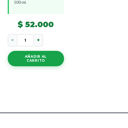
500 ml.
$
52.000
Clorofila
−
+
Liquida
cantidad
AÑADIR AL
CARRITO