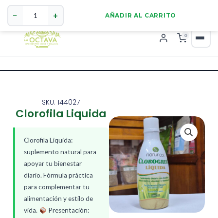
Clorofila
321 4255784
WhatsApp
Liquida
−
+
AÑADIR AL CARRITO
cantidad
0
SKU: 144027
Clorofila Liquida
Clorofila Liquida:
suplemento natural para
apoyar tu bienestar
diario. Fórmula práctica
para complementar tu
alimentación y estilo de
vida.
Presentación: