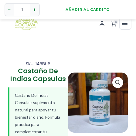
Castaño
321 4255784
WhatsApp
De
−
+
AÑADIR AL CARRITO
Indias
Capsulas
0
cantidad
SKU: 145506
Castaño De
Indias Capsulas
Castaño De Indias
Capsulas: suplemento
natural para apoyar tu
bienestar diario. Fórmula
práctica para
complementar tu