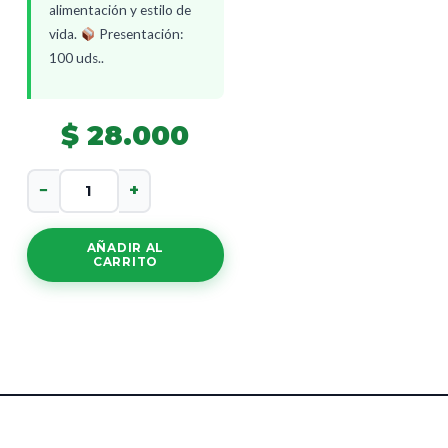
alimentación y estilo de
vida.
Presentación:
100 uds..
$
28.000
Castaño
−
+
De
Indias
Capsulas
AÑADIR AL
cantidad
CARRITO