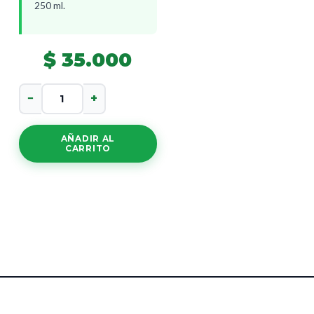
250 ml.
$
35.000
Bucocare
−
+
cantidad
AÑADIR AL
CARRITO