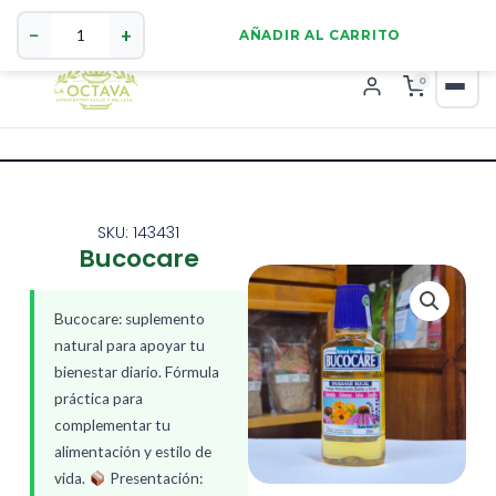
Bucocare
321 4255784
WhatsApp
cantidad
−
+
AÑADIR AL CARRITO
0
SKU: 143431
Bucocare
Bucocare: suplemento
natural para apoyar tu
bienestar diario. Fórmula
práctica para
complementar tu
alimentación y estilo de
vida.
Presentación: