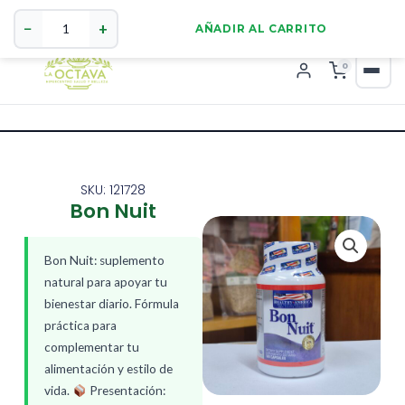
Bon
321 4255784
WhatsApp
Nuit
−
+
AÑADIR AL CARRITO
cantidad
0
SKU: 121728
Bon Nuit
Bon Nuit: suplemento
natural para apoyar tu
bienestar diario. Fórmula
práctica para
complementar tu
alimentación y estilo de
vida.
Presentación: