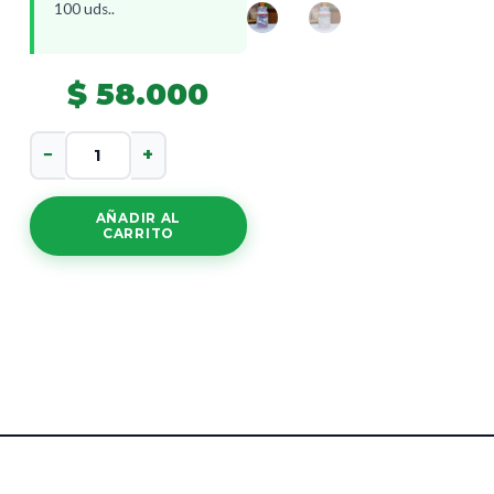
100 uds..
$
58.000
Bon
−
+
Nuit
cantidad
AÑADIR AL
CARRITO