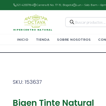
321 4255784
Carrera 8 No. 17-19, Bogotá
Lun – Sáb: 8am – 6p
Búsqueda
de
productos
HIPERCENTRO NATURAL
INICIO
TIENDA
SOBRE NOSOTROS
CON
SKU: 153637
Bigen Tinte Natural