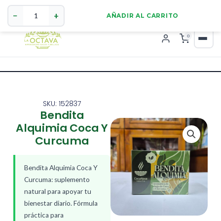
Bendita
321 4255784
WhatsApp
Alquimia
−
+
AÑADIR AL CARRITO
Coca
Y
0
Curcuma
cantidad
SKU: 152837
Bendita
Alquimia Coca Y
Curcuma
Bendita Alquimia Coca Y
Curcuma: suplemento
natural para apoyar tu
bienestar diario. Fórmula
práctica para