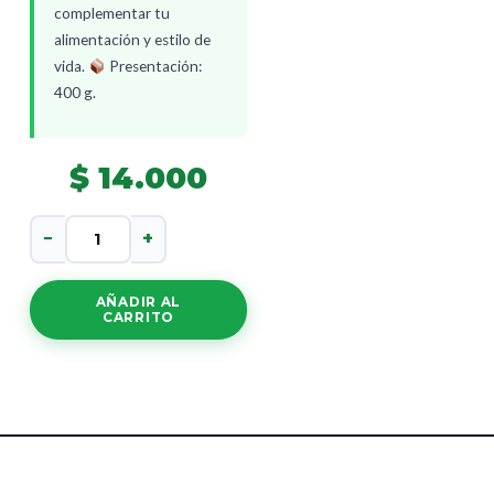
complementar tu
alimentación y estilo de
vida.
Presentación:
400 g.
$
14.000
Bendita
−
+
Alquimia
Coca
Y
AÑADIR AL
Curcuma
CARRITO
cantidad