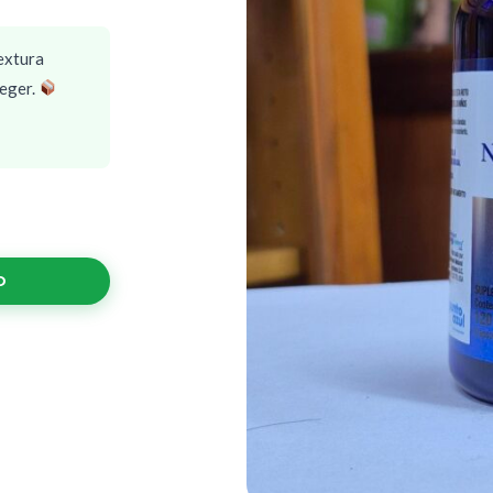
extura
teger.
O