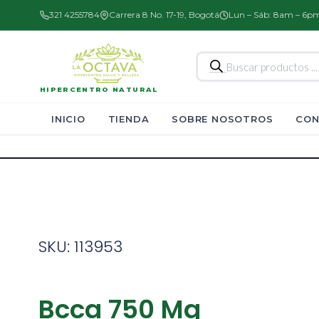
321 4255784
Carrera 8 No. 17-19, Bogotá
Lun – Sáb: 8am – 6p
Búsqueda
de
productos
HIPERCENTRO NATURAL
INICIO
TIENDA
SOBRE NOSOTROS
CON
SKU: 113953
Bcca 750 Mg