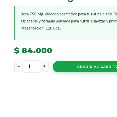
Bcca 750 Mg: cuidado cosmético para tu rutina diaria. T
agradable y fórmula pensada para nutrir, suavizar y pro
Presentación: 120 uds..
$
84.000
Bcca
−
+
AÑADIR AL CARRIT
750
Mg
cantidad