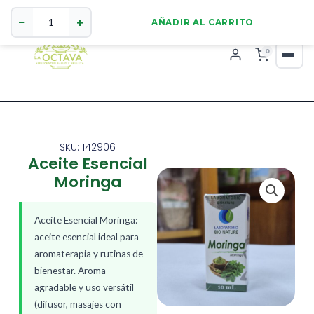
Aceite
321 4255784
WhatsApp
Esencial
−
+
AÑADIR AL CARRITO
Moringa
cantidad
0
SKU: 142906
Aceite Esencial
Moringa
Aceite Esencial Moringa:
aceite esencial ideal para
aromaterapia y rutinas de
bienestar. Aroma
agradable y uso versátil
(difusor, masajes con