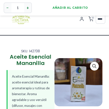
Aceite
321 4255784
WhatsApp
Esencial
−
+
AÑADIR AL CARRITO
Mananilla
cantidad
0
SKU: 142738
Aceite Esencial
Mananilla
Aceite Esencial Mananilla:
aceite esencial ideal para
aromaterapia y rutinas de
bienestar. Aroma
agradable y uso versátil
(difusor, masajes con